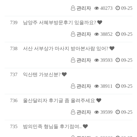
관리자
40273
09-25
739
남양주 서혜부방문후기 있을까요?
관리자
38852
09-25
738
서산 서부상가 마사지 받아본사람 있어?
관리자
39593
09-25
737
익산텐 가보신분?
관리자
38911
09-25
736
울산달리자 후기글 좀 올려주세요
관리자
39599
09-25
735
밤의민족 형님들 후기점여..