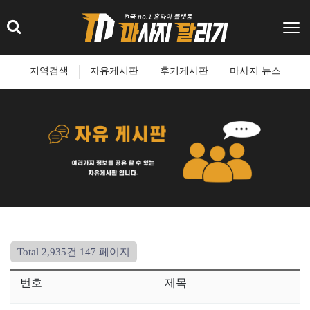
지역검색
자유게시판
후기게시판
마사지 뉴스
Total 2,935건
147 페이지
번호
제목