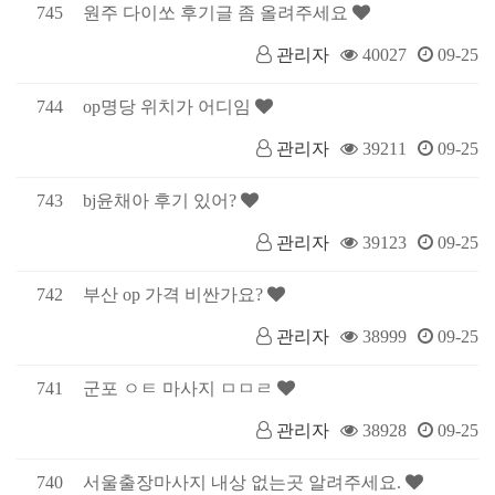
745
원주 다이쏘 후기글 좀 올려주세요
관리자
40027
09-25
744
op명당 위치가 어디임
관리자
39211
09-25
743
bj윤채아 후기 있어?
관리자
39123
09-25
742
부산 op 가격 비싼가요?
관리자
38999
09-25
741
군포 ㅇㅌ 마사지 ㅁㅁㄹ
관리자
38928
09-25
740
서울출장마사지 내상 없는곳 알려주세요.