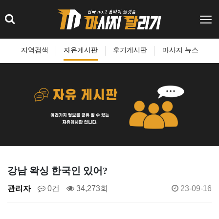
지역검색
자유게시판
후기게시판
마사지 뉴스
강남 왁싱 한국인 있어?
관리자
0건
34,273회
23-09-16