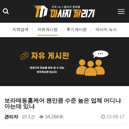
지역검색
자유게시판
후기게시판
마사지 뉴스
보라매동홈케어 왠만큼 수준 높은 업체 어디냐
아는데 있냐
관리자
1건
34,266회
23-09-17