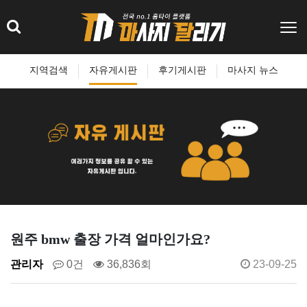
지역검색
자유게시판
후기게시판
마사지 뉴스
원주 bmw 출장 가격 얼마인가요?
관리자
0건
36,836회
23-09-25