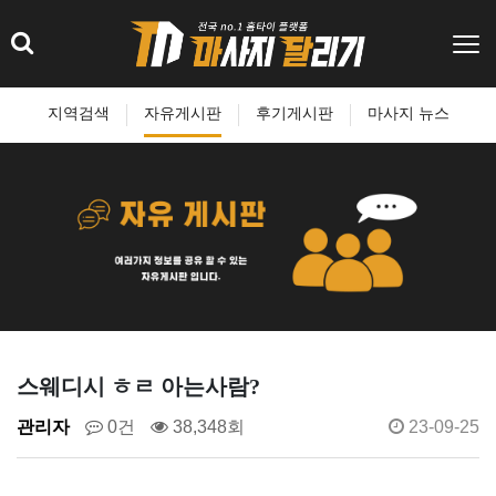
지역검색
자유게시판
후기게시판
마사지 뉴스
스웨디시 ㅎㄹ 아는사람?
관리자
0건
38,348회
23-09-25