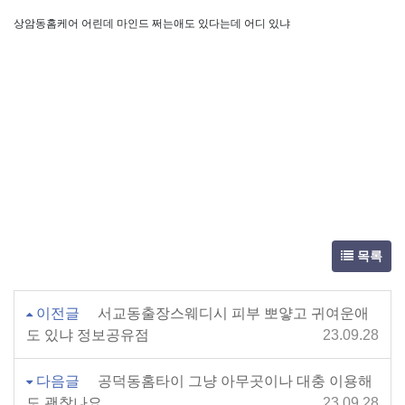
상암동홈케어 어린데 마인드 쩌는애도 있다는데 어디 있냐
목록
이전글
서교동출장스웨디시 피부 뽀얗고 귀여운애
도 있냐 정보공유점
23.09.28
다음글
공덕동홈타이 그냥 아무곳이나 대충 이용해
도 괜찮나요
23.09.28