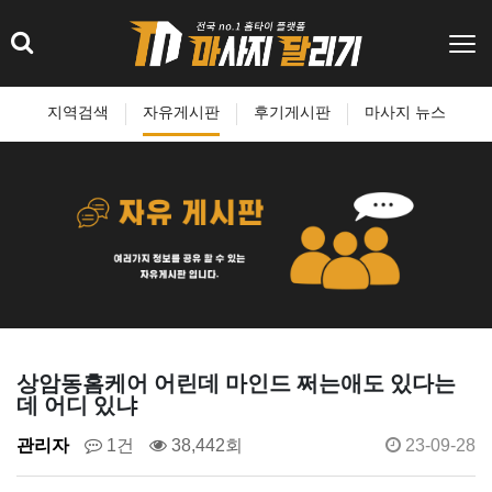
지역검색
자유게시판
후기게시판
마사지 뉴스
상암동홈케어 어린데 마인드 쩌는애도 있다는
데 어디 있냐
관리자
1건
38,442회
23-09-28