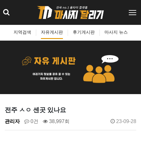
지역검색
자유게시판
후기게시판
마사지 뉴스
전주 ㅅㅇ 센곳 있나요
관리자
0건
38,997회
23-09-28