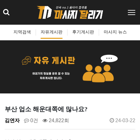
지역검색
자유게시판
후기게시판
마사지 뉴스
부산 업소 해운대쪽에 많나요?
김연자
0건
24,822회
24-03-22