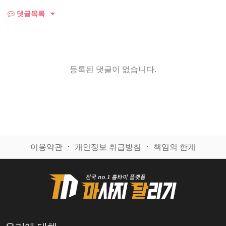
댓글목록
등록된 댓글이 없습니다.
이용약관
ㆍ
개인정보 취급방침
ㆍ
책임의 한계