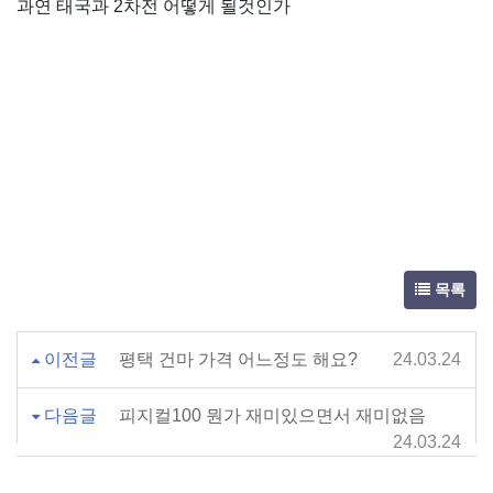
과연 태국과 2차전 어떻게 될것인가
목록
이전글
평택 건마 가격 어느정도 해요?
24.03.24
다음글
피지컬100 뭔가 재미있으면서 재미없음
24.03.24