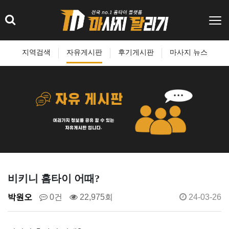
지역검색
자유게시판
후기게시판
마사지 뉴스
비키니 홈타이 어때?
박원오
0건
22,975회
24-03-26