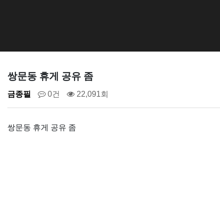
쌍문동 휴게 공유 좀
금종필
0건
22,091회
쌍문동 휴게 공유 좀