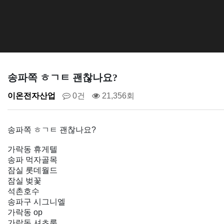
송파쪽 ㅎㄱㅌ 괜찮나요?
이온전자산업
0건
21,356회
송파쪽 ㅎㄱㅌ 괜찮나요?
가락동 휴게텔
송파 먹자골목
잠실 롯데월드
잠실 벚꽃
석촌호수
송파구 시그니엘
가락동 op
가락동 셔츠룸