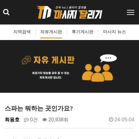
지역검색
자유게시판
후기게시판
마사지 뉴스
스파는 뭐하는 곳인가요?
최용호
0건
20,938회
24-05-04