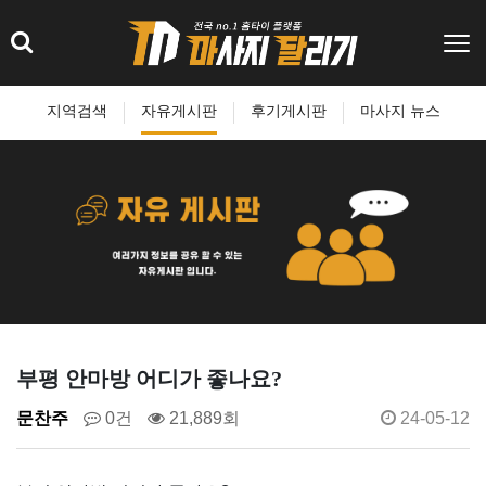
지역검색
자유게시판
후기게시판
마사지 뉴스
부평 안마방 어디가 좋나요?
문찬주
0건
21,889회
24-05-12