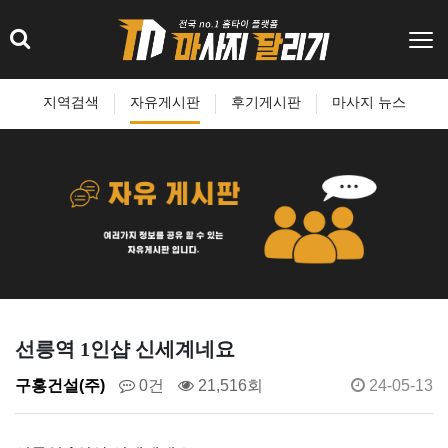
지역검색
자유게시판
후기게시판
마사지 뉴스
선릉역 1인샵 신세계네요
구홍건설(주)
0건
21,516회
24-05-13