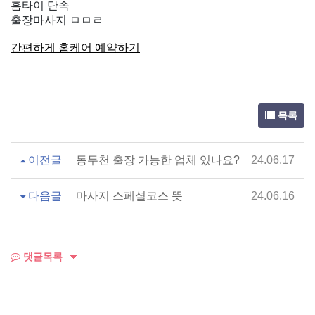
홈타이 단속
출장마사지 ㅁㅁㄹ
간편하게 홈케어 예약하기
목록
이전글
동두천 출장 가능한 업체 있나요?
24.06.17
다음글
마사지 스페셜코스 뜻
24.06.16
댓글목록