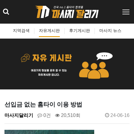
지역검색
자유게시판
후기게시판
마사지 뉴스
선입금 없는 홈타이 이용 방법
마사지달리기
0건
20,510회
24-06-16