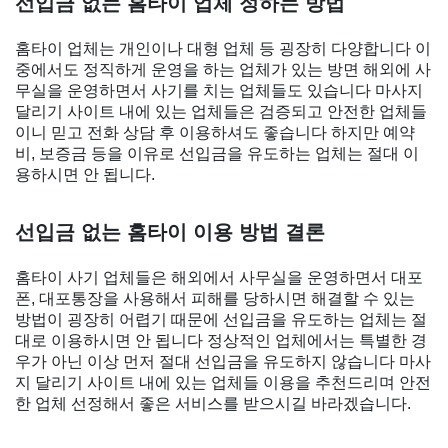
선입금 없는 홈타이 업체 정하는 방법
홈타이 업체는 개인이나 대형 업체 등 굉장히 다양합니다 이
중에서도 정직하게 운영을 하는 업체가 있는 방면 해외에 사
무실을 운영하면서 사기를 치는 업체들도 있습니다 마사지
달리기 사이트 내에 있는 업체들은 검증되고 안전한 업체들
이니 믿고 전화 상담 후 이용하셔도 좋습니다 하지만 예약
비, 보증금 등을 이유로 선입금을 유도하는 업체는 절대 이
용하시면 안 됩니다.
선입금 없는 홈타이 이용 방법 결론
홈타이 사기 업체들은 해외에서 사무실을 운영하면서 대포
폰, 대포통장을 사용해서 피해를 당하시면 해결할 수 있는
방법이 굉장히 어렵기 때문에 선입금을 유도하는 업체는 절
대로 이용하시면 안 됩니다 정상적인 업체에서는 특별한 경
우가 아닌 이상 먼저 절대 선입금을 유도하지 않습니다 마사
지 달리기 사이트 내에 있는 업체들 이용을 추천드리며 안전
한 업체 선정해서 좋은 서비스를 받으시길 바라겠습니다.