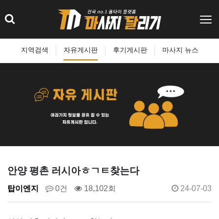
지역검색
자유게시판
후기게시판
마사지 뉴스
안양 평촌 러시아ㅎㄱㅌ찾는다
탑이엔지
0건
18,102회
24-07-03