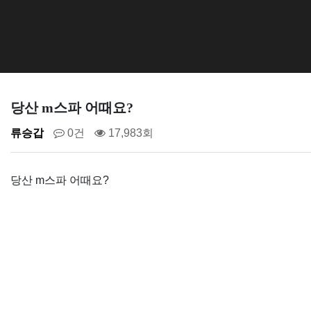
당산 m스파 어때요?
류승갑
0건
17,983회
당산 m스파 어때요?