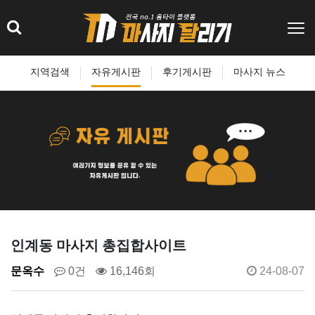
지역검색
자유게시판
후기게시판
마사지 뉴스
인계동 마사지 총집합사이트
문옥수
0건
16,146회
24-08-07