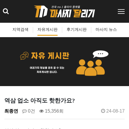
지역검색
자유게시판
후기게시판
마사지 뉴스
역삼 업소 아직도 핫한가요?
최종연
0건
15,356회
24-08-17