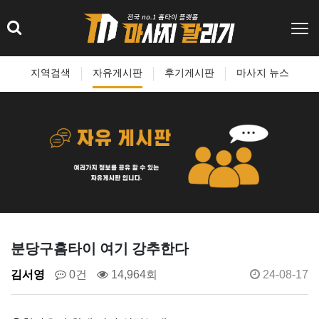
지역검색
자유게시판
후기게시판
마사지 뉴스
분당구홈타이 여기 강추한다
김서영
0건
14,964회
24-08-17