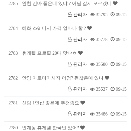
2785
인천 건마 좋은데 있냐 ? 어딜 갈지 모르겠네
관리자
35795
09-15
2784
혜화 스웨디시 가격 얼마나 함 ?
관리자
35778
09-15
2783
휴게텔 프로필 20대 맞냐ㅎ
관리자
35580
09-15
2782
안양 아로마마사지 어떰? 괜찮은데 있나
관리자
35537
09-15
2781
신림 1인샵 좋은데 추천좀요
관리자
35486
09-15
2780
인계동 휴게텔 한국인 있어?