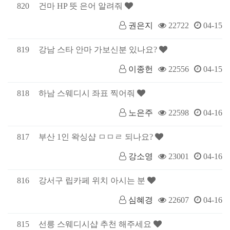
820
건마 HP 뜻 은어 알려줘
권은지
22722
04-15
819
강남 스타 안마 가보신분 있나요?
이종헌
22556
04-15
818
하남 스웨디시 좌표 찍어줘
노은주
22598
04-16
817
부산 1인 왁싱샵 ㅁㅁㄹ 되나요?
강소영
23001
04-16
816
강서구 립카페 위치 아시는 분
심혜경
22607
04-16
815
선릉 스웨디시샵 추천 해주세요