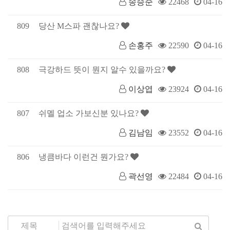
송승준
22468
04-16
809
당산 M스파 괜찮나요?
손홍주
22590
04-16
808
극강하드 뜻이 뭔지 알수 있을까요?
이상엽
23924
04-16
807
쉬멜 업소 가보신분 있나요?
김남임
23552
04-16
806
냉큼바다 이런건 뭔가요?
곽선영
22484
04-16