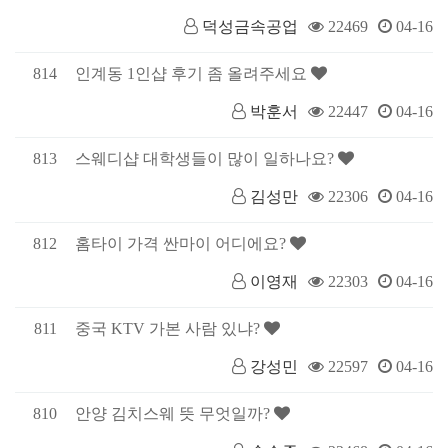
덕성금속공업
22469
04-16
814
인계동 1인샵 후기 좀 올려주세요
박훈서
22447
04-16
813
스웨디샵 대학생들이 많이 일하나요?
김성만
22306
04-16
812
홈타이 가격 싼마이 어디에요?
이영재
22303
04-16
811
중국 KTV 가본 사람 있냐?
강성민
22597
04-16
810
안양 김치스웨 뜻 무엇일까?