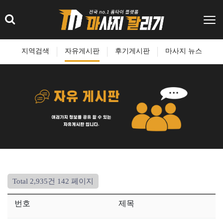
지역검색
자유게시판
후기게시판
마사지 뉴스
Total 2,935건
142 페이지
번호
제목