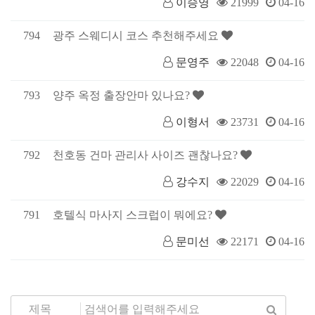
이승영
21999
04-16
794
광주 스웨디시 코스 추천해주세요
문영주
22048
04-16
793
양주 옥정 출장안마 있나요?
이형서
23731
04-16
792
천호동 건마 관리사 사이즈 괜찮나요?
강수지
22029
04-16
791
호텔식 마사지 스크럽이 뭐에요?
문미선
22171
04-16