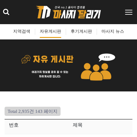
지역검색
자유게시판
후기게시판
마사지 뉴스
Total 2,935건
143 페이지
번호
제목