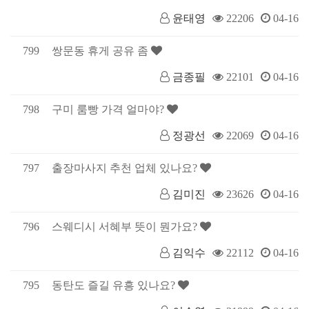
윤태영
22206
04-16
799
쌍문동 휴게 공유 좀
금종필
22101
04-16
798
구미 룸빵 가격 얼마야?
정광선
22069
04-16
797
출장마사지 추천 업체 있나요?
김미진
23626
04-16
796
스웨디시 서혜부 뜻이 뭔가요?
김익수
22112
04-16
795
동탄도 즐길 유흥 있나요?