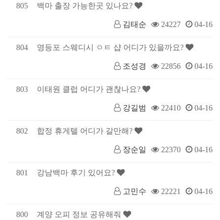
805
백마 출장 가능한곳 있나요?
김태순
24227
04-16
804
영등포 스웨디시 ㅇㅌ 샵 어디가 있을까요?
조성경
22856
04-16
803
이태원 클럽 어디가 괜찮나요?
강길범
22410
04-16
802
합정 휴게텔 어디가 갈만해?
장순일
22370
04-16
801
강남백마 후기 있어요?
고민수
22221
04-16
800
계양 오피 정보 공유해줘