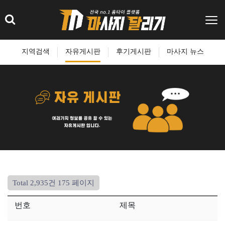
지역검색
자유게시판
후기게시판
마사지 뉴스
Total 2,935건
175 페이지
번호
제목