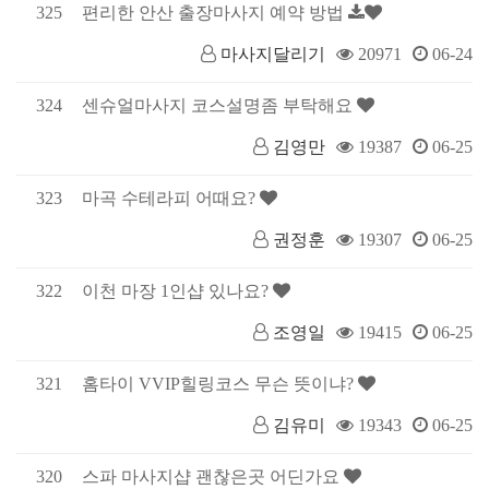
325
편리한 안산 출장마사지 예약 방법
마사지달리기
20971
06-24
324
센슈얼마사지 코스설명좀 부탁해요
김영만
19387
06-25
323
마곡 수테라피 어때요?
권정훈
19307
06-25
322
이천 마장 1인샵 있나요?
조영일
19415
06-25
321
홈타이 VVIP힐링코스 무슨 뜻이냐?
김유미
19343
06-25
320
스파 마사지샵 괜찮은곳 어딘가요