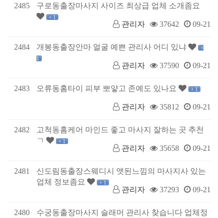
2485
구로동출장마사지 사이즈 최상급 업체 소개좀요
+ 1
관리자
37642
09-21
2484
개봉동출장안마 얼굴 예쁜 관리사 어디 있냐
+
1
관리자
37590
09-21
2483
오류동홈타이 피부 뽀얗고 존예도 있나요
+ 1
관리자
35812
09-21
2482
고척동홈케어 마인드 좋고 마사지 잘하는 곳 추천
ㄱ
+ 1
관리자
35658
09-21
2481
신도림동출장스웨디시 앳된느낌의 마사지사 있는
업체 정보좀요
+ 1
관리자
37293
09-21
2480
수궁동출장마사지 슬래머 관리사 찾습니다 업체정