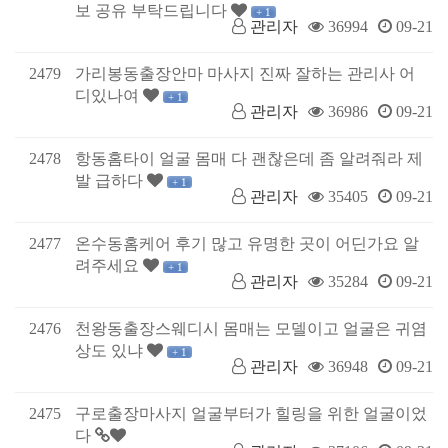
보 공유 부탁드립니다
+ 1
관리자
36994
09-21
2479
가리봉동출장안마 마사지 진짜 잘하는 관리사 어
디있나여
+ 1
관리자
36986
09-21
2478
항동홈타이 얼굴 몸매 다 괜찮은데 좀 알려줘라 제
발 급하다
+ 1
관리자
35405
09-21
2477
온수동홈케어 후기 많고 유명한 곳이 어딘가요 알
려주세요
+ 1
관리자
35284
09-21
2476
천왕동출장스웨디시 몸매는 모델이고 얼굴은 귀염
상도 있냐
+ 1
관리자
36948
09-21
2475
구로출장마사지 얼굴부터가 힐링을 위한 얼굴이었
다