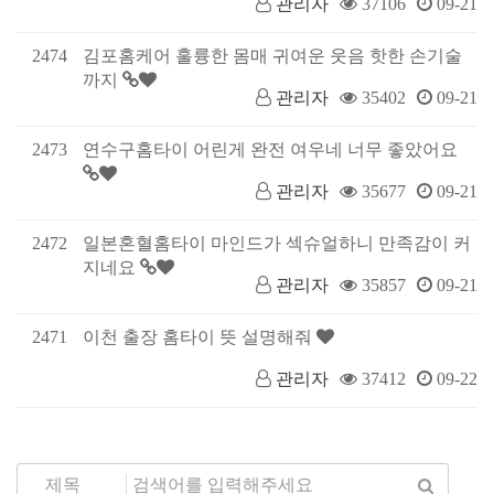
관리자
37106
09-21
2474
김포홈케어 훌륭한 몸매 귀여운 웃음 핫한 손기술
까지
관리자
35402
09-21
2473
연수구홈타이 어린게 완전 여우네 너무 좋았어요
관리자
35677
09-21
2472
일본혼혈홈타이 마인드가 섹슈얼하니 만족감이 커
지네요
관리자
35857
09-21
2471
이천 출장 홈타이 뜻 설명해줘
관리자
37412
09-22