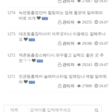
관리자
27687
10-07
1274
녹번동출장안마 힐링되는 업체 좋은데 알려줘라
바로 쓰게
+ 1
관리자
29255
10-07
1273
대조동출장마사지 아무곳이나 이용해도 잘해주나
요
+ 1
관리자
29186
10-07
1272
역촌동출장스웨디시 와꾸좋고 실력도 좋은 곳 추
천ㄱㄱ
+ 1
관리자
29243
10-07
1271
진관동홈케어 슬래머스타일 업체있냐 제발 알려줘
라
+ 1
관리자
27890
10-07