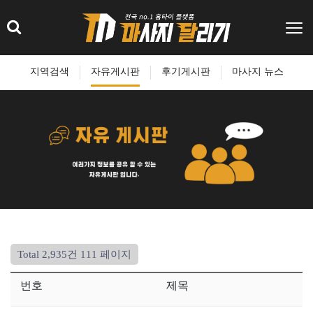
지역검색
자유게시판
후기게시판
마사지 뉴스
Total 2,935건
111 페이지
번호
제목