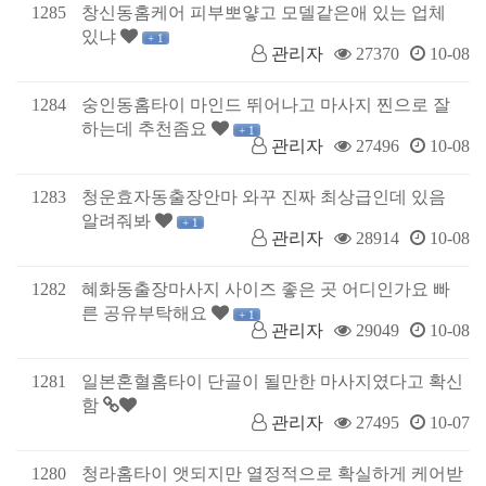
1285
창신동홈케어 피부뽀얗고 모델같은애 있는 업체
있냐
+ 1
관리자
27370
10-08
1284
숭인동홈타이 마인드 뛰어나고 마사지 찐으로 잘
하는데 추천좀요
+ 1
관리자
27496
10-08
1283
청운효자동출장안마 와꾸 진짜 최상급인데 있음
알려줘봐
+ 1
관리자
28914
10-08
1282
혜화동출장마사지 사이즈 좋은 곳 어디인가요 빠
른 공유부탁해요
+ 1
관리자
29049
10-08
1281
일본혼혈홈타이 단골이 될만한 마사지였다고 확신
함
관리자
27495
10-07
1280
청라홈타이 앳되지만 열정적으로 확실하게 케어받