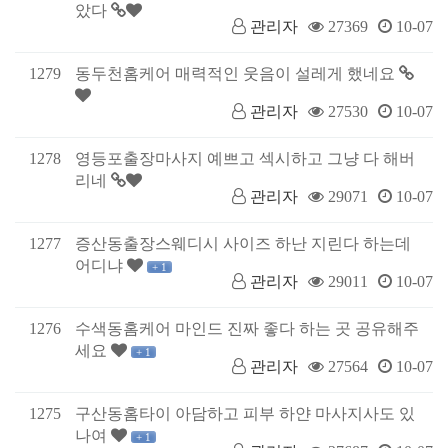
았다
관리자
27369
10-07
1279
동두천홈케어 매력적인 웃음이 설레게 했네요
관리자
27530
10-07
1278
영등포출장마사지 예쁘고 섹시하고 그냥 다 해버
리네
관리자
29071
10-07
1277
증산동출장스웨디시 사이즈 하난 지린다 하는데
어디냐
+ 1
관리자
29011
10-07
1276
수색동홈케어 마인드 진짜 좋다 하는 곳 공유해주
세요
+ 1
관리자
27564
10-07
1275
구산동홈타이 아담하고 피부 하얀 마사지사도 있
나여
+ 1