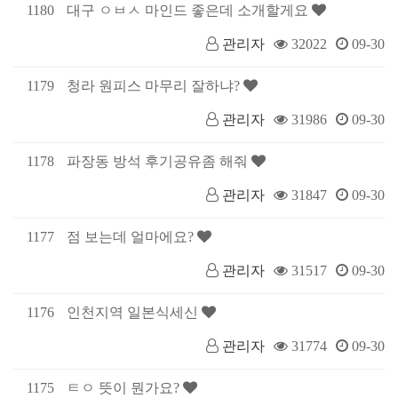
1180
대구 ㅇㅂㅅ 마인드 좋은데 소개할게요
관리자
32022
09-30
1179
청라 원피스 마무리 잘하냐?
관리자
31986
09-30
1178
파장동 방석 후기공유좀 해줘
관리자
31847
09-30
1177
점 보는데 얼마에요?
관리자
31517
09-30
1176
인천지역 일본식세신
관리자
31774
09-30
1175
ㅌㅇ 뜻이 뭔가요?