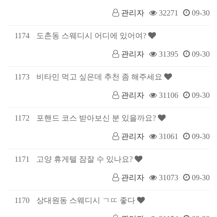
관리자
32271
09-30
1174
도촌동 스웨디시 어디에 있어여?
관리자
31395
09-30
1173
비타민 먹고 싶은데 추천 좀 해주세요
관리자
31106
09-30
1172
포핸드 코스 받아보신 분 있을까요?
관리자
31061
09-30
1171
고양 휴게텔 잠잘 수 있나요?
관리자
31073
09-30
1170
상대원동 스웨디시 ㄱㄸ 좋다