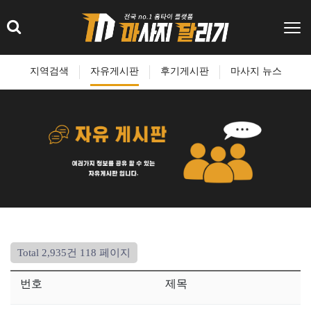
지역검색
자유게시판
후기게시판
마사지 뉴스
Total 2,935건
118 페이지
번호
제목