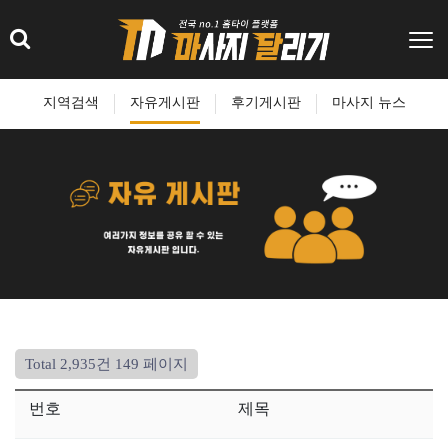
지역검색
자유게시판
후기게시판
마사지 뉴스
Total 2,935건
149 페이지
번호
제목