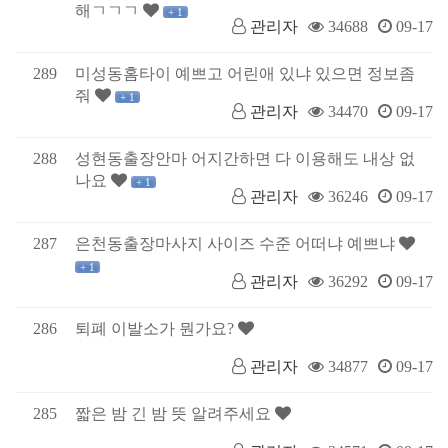
해ㄱㄱㄱ
+ 1
관리자
34688
09-17
289
미성동홈타이 예쁘고 어린애 있냐 있으면 정보좀
줘
+ 1
관리자
34470
09-17
288
성현동출장안마 어지간하면 다 이용해도 내상 없
나요
+ 1
관리자
36246
09-17
287
은천동출장마사지 사이즈 수준 어떠냐 예쁘냐
+ 1
관리자
36292
09-17
286
퇴폐 이발소가 뭔가요?
관리자
34877
09-17
285
짧은 밤 긴 밤 뜻 알려주세요