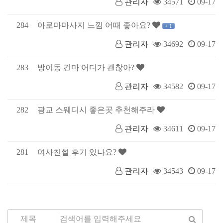
관리자
34571
09-17
284
아로마마사지 느낌 어때 좋아요?
+ 1
관리자
34692
09-17
283
방이동 건마 어디가 괜찮아?
관리자
34582
09-17
282
광교 스웨디시 좋은곳 추천해주라
관리자
34611
09-17
281
여사친썰 후기 있나요?
관리자
34543
09-17