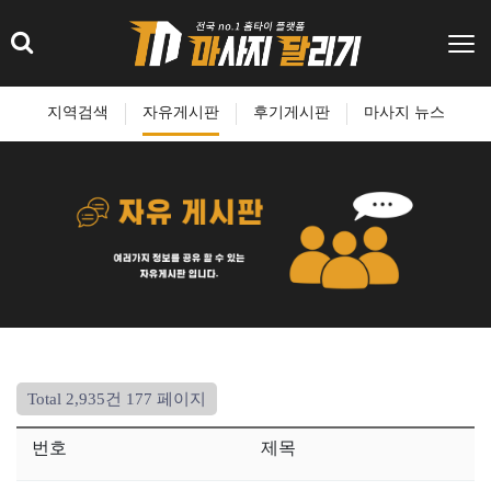
지역검색
자유게시판
후기게시판
마사지 뉴스
Total 2,935건
177 페이지
번호
제목