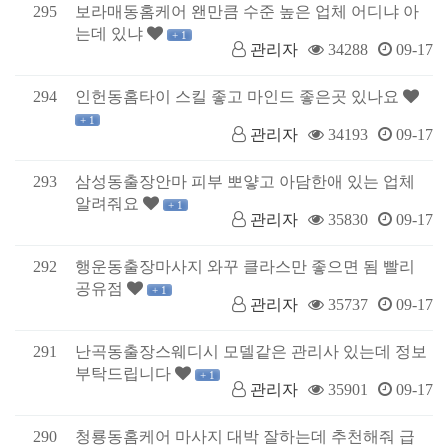
295
보라매동홈케어 왠만큼 수준 높은 업체 어디냐 아
는데 있냐
+ 1
관리자
34288
09-17
294
인헌동홈타이 스킬 좋고 마인드 좋은곳 있나요
+ 1
관리자
34193
09-17
293
삼성동출장안마 피부 뽀얗고 아담한애 있는 업체
알려줘요
+ 1
관리자
35830
09-17
292
행운동출장마사지 와꾸 클라스만 좋으면 됨 빨리
공유점
+ 1
관리자
35737
09-17
291
난곡동출장스웨디시 모델같은 관리사 있는데 정보
부탁드립니다
+ 1
관리자
35901
09-17
290
청룡동홈케어 마사지 대박 잘하는데 추천해줘 급