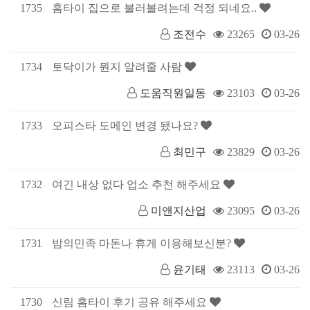
1735
홈타이 집으로 불러볼려는데 걱정 되네요..
조전수
23265
03-26
1734
토닥이가 뭔지 알려줄 사람
도움직원일동
23103
03-26
1733
오피스타 도메인 변경 됐나요?
최민구
23829
03-26
1732
여긴 내상 없다 업소 추천 해주세요
미앤지산업
23095
03-26
1731
밤의민족 마돈나 휴게 이용해보신분?
윤기태
23113
03-26
1730
신림 홈타이 후기 공유 해주세요