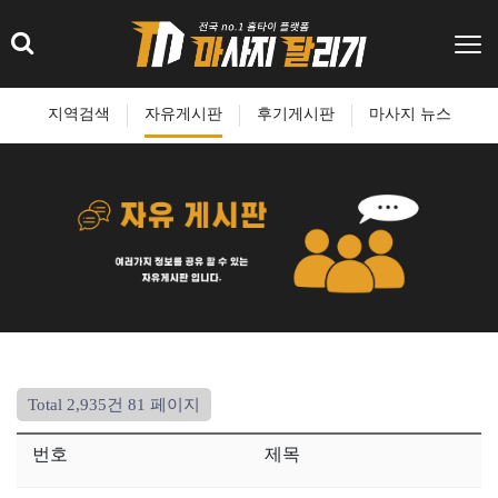
지역검색
자유게시판
후기게시판
마사지 뉴스
Total 2,935건
81 페이지
번호
제목