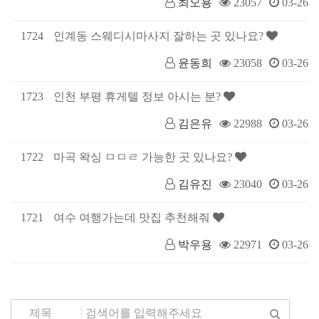
최오용
23057
03-26
1724
인계동 스웨디시마사지 잘하는 곳 있나요?
윤동희
23058
03-26
1723
인천 부평 휴게텔 정보 아시는 분?
김은유
22988
03-26
1722
마곡 왁싱 ㅁㅁㄹ 가능한 곳 있나요?
김유진
23040
03-26
1721
여수 여행가는데 맛집 추천해줘
박우용
22971
03-26