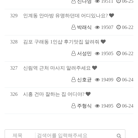
신다영
19511
06-25
329
인계동 안마방 유명하던데 어디있나요?
박래식
19507
06-22
328
김포 구래동 1인샵 후기맛집 알려줘
서성민
19505
06-22
327
신림역 근처 마사지 알려주세요
신호균
19499
06-24
326
시흥 건마 잘하는 집 어디야?
주형식
19495
06-24