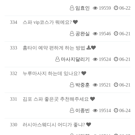
임효인
19559
06-22
334
스파 vip코스가 뭐에요?
공완실
19546
06-21
333
홈타이 예약 편하게 하는 방법
마사지달리기
19524
06-21
332
누루마사지 하는데 있나요?
박중훈
19521
06-21
331
김포 스파 좋은곳 추천해주세요
이종빈
19514
06-24
330
러시아스웨디시 어디가 좋냐?