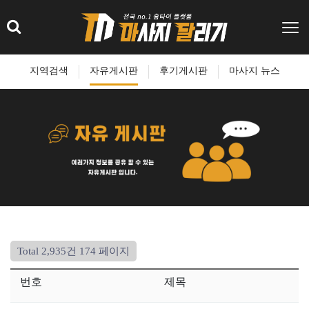
지역검색
자유게시판
후기게시판
마사지 뉴스
Total 2,935건
174 페이지
번호
제목