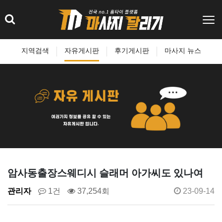
지역검색
자유게시판
후기게시판
마사지 뉴스
암사동출장스웨디시 슬래머 아가씨도 있나여
관리자
1건
37,254회
23-09-14