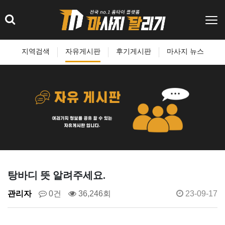
지역검색
자유게시판
후기게시판
마사지 뉴스
탕바디 뜻 알려주세요.
관리자
0건
36,246회
23-09-17