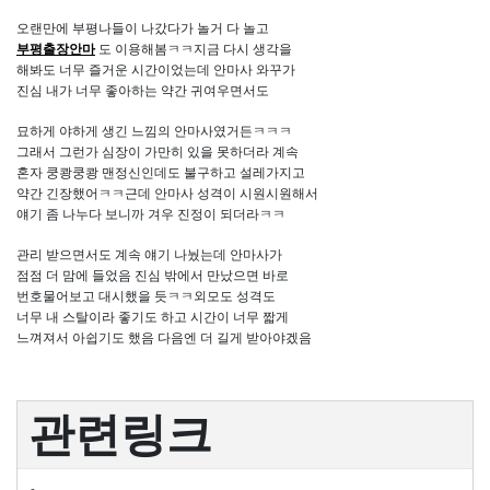
오랜만에 부평나들이 나갔다가 놀거 다 놀고
부평출장안마
도 이용해봄ㅋㅋ지금 다시 생각을
해봐도 너무 즐거운 시간이었는데 안마사 와꾸가
진심 내가 너무 좋아하는 약간 귀여우면서도
묘하게 야하게 생긴 느낌의 안마사였거든ㅋㅋㅋ
그래서 그런가 심장이 가만히 있을 못하더라 계속
혼자 쿵쾅쿵쾅 맨정신인데도 불구하고 설레가지고
약간 긴장했어ㅋㅋ근데 안마사 성격이 시원시원해서
얘기 좀 나누다 보니까 겨우 진정이 되더라ㅋㅋ
관리 받으면서도 계속 얘기 나눴는데 안마사가
점점 더 맘에 들었음 진심 밖에서 만났으면 바로
번호물어보고 대시했을 듯ㅋㅋ외모도 성격도
너무 내 스탈이라 좋기도 하고 시간이 너무 짧게
느껴져서 아쉽기도 했음 다음엔 더 길게 받아야겠음
관련링크