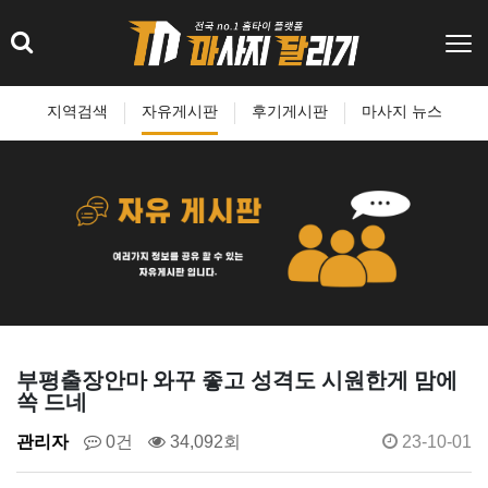
지역검색
자유게시판
후기게시판
마사지 뉴스
부평출장안마 와꾸 좋고 성격도 시원한게 맘에
쏙 드네
관리자
0건
34,092회
23-10-01