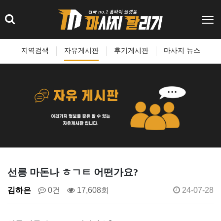
지역검색
자유게시판
후기게시판
마사지 뉴스
선릉 마돈나 ㅎㄱㅌ 어떤가요?
김하은
0건
17,608회
24-07-28