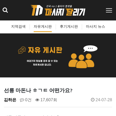
지역검색
자유게시판
후기게시판
마사지 뉴스
선릉 마돈나 ㅎㄱㅌ 어떤가요?
김하은
0건
17,607회
24-07-28