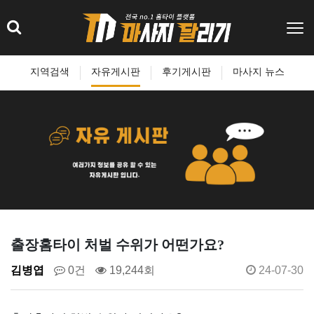
지역검색
자유게시판
후기게시판
마사지 뉴스
출장홈타이 처벌 수위가 어떤가요?
김병엽
0건
19,244회
24-07-30