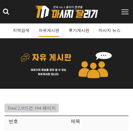
지역검색
자유게시판
후기게시판
마사지 뉴스
Total 2,935건
194 페이지
번호
제목