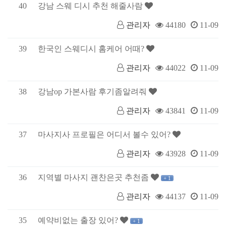
40
강남 스웨 디시 추천 해줄사람
관리자
44180
11-09
39
한국인 스웨디시 홈케어 어때?
관리자
44022
11-09
38
강남op 가본사람 후기좀알려줘
관리자
43841
11-09
37
마사지사 프로필은 어디서 볼수 있어?
관리자
43928
11-09
36
지역별 마사지 괜찬은곳 추천좀
+ 1
관리자
44137
11-09
35
예약비없는 출장 있어?
+ 1