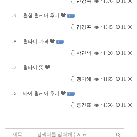
민강복
44576
11-06
29
혼혈 홈케어 후기
+ 1
김영곤
44345
11-06
28
홈타이 가격
+ 1
박진석
44420
11-06
27
홈타이 뜻
맹지혜
44165
11-06
26
타이 홈케어 후기
+ 1
홍건표
44356
11-06