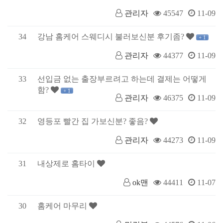
관리자
45547
11-09
34
강남 홈케어 스웨디시 불러보신분 후기좀?
+ 1
관리자
44377
11-09
33
선입금 없는 출장부르려고 하는데 결제는 어떻게
함?
+ 1
관리자
46375
11-09
32
영등포 빨간 집 가보신분? 좋음?
관리자
44273
11-09
31
내상제로 홈타이
ok맨
44411
11-07
30
홈케어 마무리