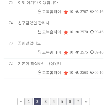
75
이제 여기만 이용합니다
10
교복홈타이
2707
09-16
74
친구같았던 관리사
10
교복홈타이
2570
09-16
73
꿈만같았어요
10
교복홈타이
2575
09-16
72
기본이 확실하니 내상없네
10
교복홈타이
2563
09-16
1
3
4
5
6
7
2