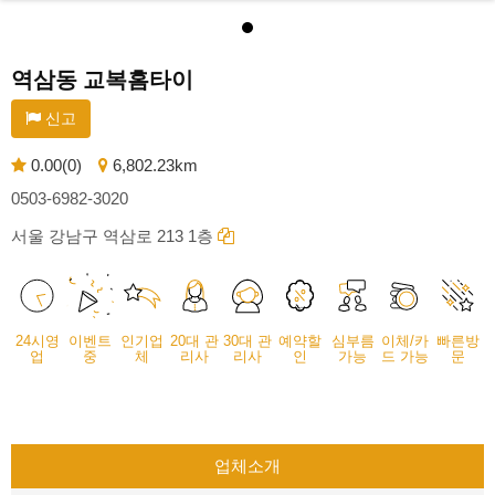
역삼동 교복홈타이
신고
0.00(0)
6,802.23km
0503-6982-3020
서울 강남구 역삼로 213 1층
24시영
이벤트
인기업
20대 관
30대 관
예약할
심부름
이체/카
빠른방
업
중
체
리사
리사
인
가능
드 가능
문
업체소개