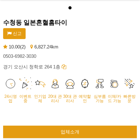
수청동 일본혼혈홈타이
신고
10.00(2)
6,827.24km
0503-6982-3030
경기 오산시 청학로 264 1층
24시영
이벤트
인기업
20대 관
30대 관
예약할
심부름
이체/카
빠른방
업
중
체
리사
리사
인
가능
드 가능
문
업체소개