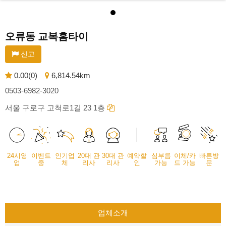
오류동 교복홈타이
신고
0.00(0)
6,814.54km
0503-6982-3020
서울 구로구 고척로1길 23 1층
24시영
이벤트
인기업
20대 관
30대 관
예약할
심부름
이체/카
빠른방
업
중
체
리사
리사
인
가능
드 가능
문
업체소개