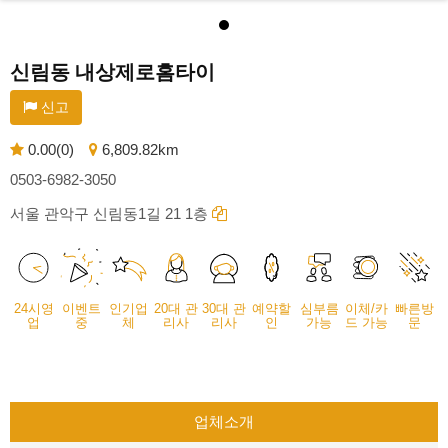
신림동 내상제로홈타이
신고
0.00(0)
6,809.82km
0503-6982-3050
서울 관악구 신림동1길 21 1층
24시영
이벤트
인기업
20대 관
30대 관
예약할
심부름
이체/카
빠른방
업
중
체
리사
리사
인
가능
드 가능
문
업체소개