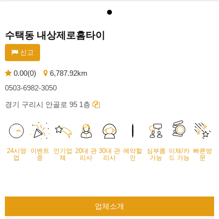
수택동 내상제로홈타이
신고
0.00(0)
6,787.92km
0503-6982-3050
경기 구리시 안골로 95 1층
24시영
이벤트
인기업
20대 관
30대 관
예약할
심부름
이체/카
빠른방
업
중
체
리사
리사
인
가능
드 가능
문
업체소개