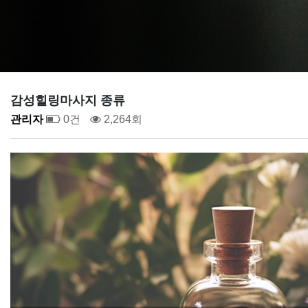
감성힐링마사지 종류
관리자
0건
2,264회